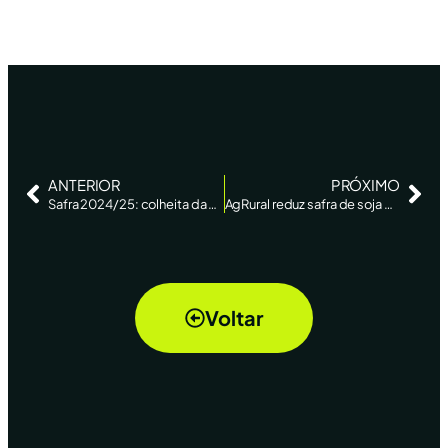
ANTERIOR
PRÓXIMO
Safra 2024/25: colheita da soja entra na reta final, mas situação do RS acende alerta sobre recorde
AgRural reduz safra de soja do Brasil com quebra no RS; recorde no MT atenua cortes
Voltar