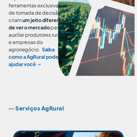
ferramentas exclusivas
de tomada de decisão
criam
um jeito diferente
de ver o mercado
para
auxiliar produtores rurais
e empresas do
agronegócio.
Saiba
como a AgRural pode
ajudar você
⇢
― Serviços AgRural