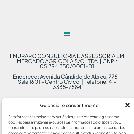
FMURARO CONSULTORIA E ASSESSORIA EM
MERCADO AGRÍCOLA S/C LTDA | CNPJ:
05.394.350/0001-01
Endereço: Avenida Cândido de Abreu, 776 –
Sala 1601 – Centro Cívico | Telefone: 41-
3338-7884
Gerenciar o consentimento
Para fornecer as melhores experiências, usamos tecnologias como
cookies para armazenar e/ou acessar informações do dispositivo. O
consentimento para essas tecnologias nos permitirá processar dados
como comportamento de navegação ou IDs exclusivos neste site. Não