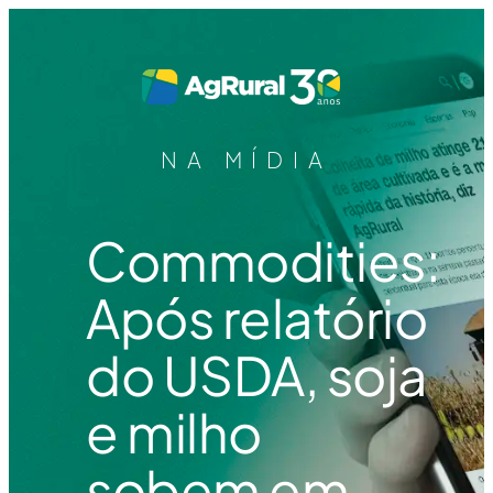
NA MÍDIA
Commodities:
Após relatório
do USDA, soja
e milho
sobem em