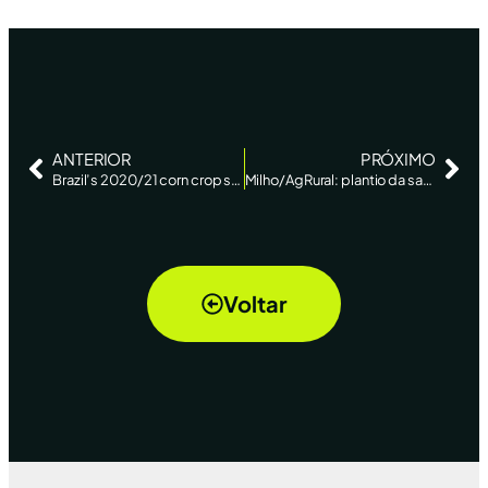
ANTERIOR
PRÓXIMO
Brazil’s 2020/21 corn crop seen at below 82 mln tonnes – AgRural
Milho/AgRural: plantio da safra 2021/22 atinge 16% no centro-sul; 10% na semana passada e 20% há 1 ano
Voltar