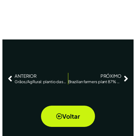
ANTERIOR
PRÓXIMO
Grãos/AgRural: plantio da safra de soja 2022/23 atinge 80% da área estimada, ante 69% há 7 dias
Brazilian farmers plant 87% of soybean area amid drought in Midwest: AgRural – Reuters News
Voltar