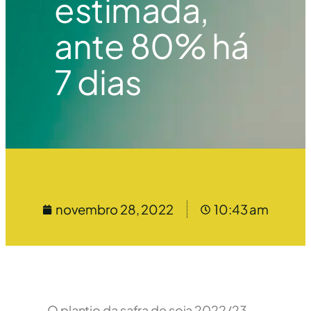
estimada,
ante 80% há
7 dias
novembro 28, 2022
10:43 am
O plantio da safra de soja 2022/23