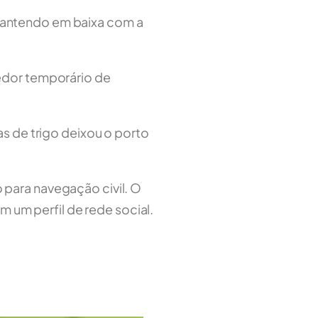
mantendo em baixa com a
redor temporário de
as de trigo deixou o porto
 para navegação civil. O
m um perfil de rede social.