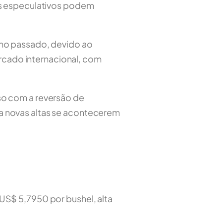
os especulativos podem
ano passado, devido ao
ercado internacional, com
so com a reversão de
a novas altas se acontecerem
US$ 5,7950 por bushel, alta