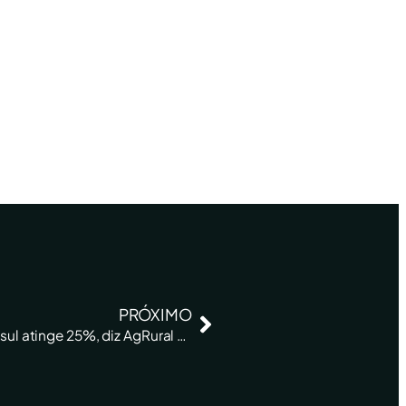
PRÓXIMO
Plantio de milho 1ª safra 2023/24 no centro-sul atinge 25%, diz AgRural – Reuters