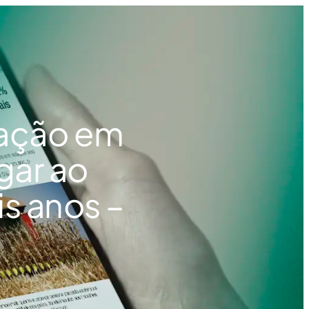
ração em
gar ao
s anos –