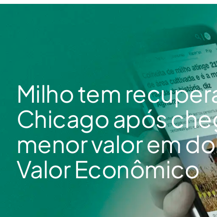
Milho tem recupe
Chicago após che
menor valor em doi
Valor Econômico