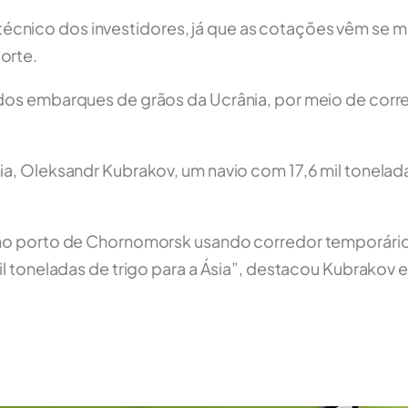
écnico dos investidores, já que as cotações vêm se 
orte.
 dos embarques de grãos da Ucrânia, por meio de cor
ia, Oleksandr Kubrakov, um navio com 17,6 mil tonelad
 no porto de Chornomorsk usando corredor temporário
il toneladas de trigo para a Ásia”, destacou Kubrakov e