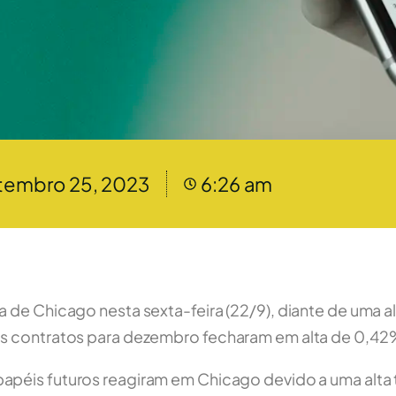
tembro 25, 2023
6:26 am
a de Chicago nesta sexta-feira (22/9), diante de uma 
os contratos para dezembro fecharam em alta de 0,42%
apéis futuros reagiram em Chicago devido a uma alta