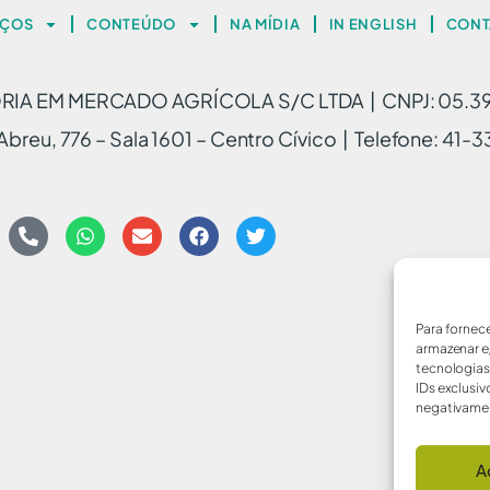
IÇOS
CONTEÚDO
NA MÍDIA
IN ENGLISH
CONT
A EM MERCADO AGRÍCOLA S/C LTDA | CNPJ: 05.3
breu, 776 – Sala 1601 – Centro Cívico | Telefone: 41
Para fornec
armazenar e
tecnologia
IDs exclusiv
negativamen
A