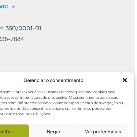
ATO
94.350/0001-01
-3338-7884
Gerenciar o consentimento
er as melhores experiências, usamos tecnologias como cookies para
/ou acessar informações do dispositivo. O consentimento para essas
s nos permitirá processar dados como comportamento de navegação ou
os neste site. Não consentir ou retirar o consentimento pode afetar
te certos recursos e funções.
ceitar
Negar
Ver preferências