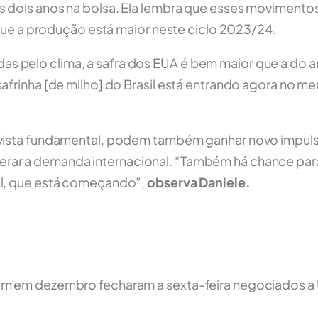
s dois anos na bolsa. Ela lembra que esses moviment
á que a produção está maior neste ciclo 2023/24.
 pelo clima, a safra dos EUA é bem maior que a do 
afrinha [de milho] do Brasil está entrando agora no m
 vista fundamental, podem também ganhar novo impul
rar a demanda internacional. “Também há chance par
ul, que está começando”,
observa Daniele.
em em dezembro fecharam a sexta-feira negociados a 