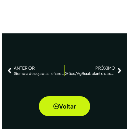
ANTERIOR
PRÓXIMO
Siembra de soja brasileña registra su ritmo más lento desde 2020 por problemas meteorológicos
Grãos/AgRural: plantio da safra de soja 2023/24 alcança 61% da área no Brasil ante 51% na semana anterior
Voltar