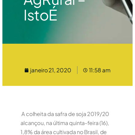
IstoÉ
janeiro 21, 2020
11:58 am
A colheita da safra de soja 2019/20
alcançou, na última quinta-feira (16),
1,8% da área cultivada no Brasil, de