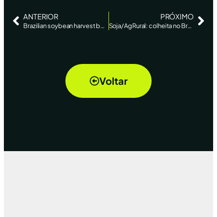
ANTERIOR
PRÓXIMO
Brazilian soybean harvest begins, record crop expected: Agrural – AgriCENSUS
Soja/AgRural: colheita no Brasil alcança 4,2% da área, ante 13% no mesmo período do ano passado – AgEstado
Voltar