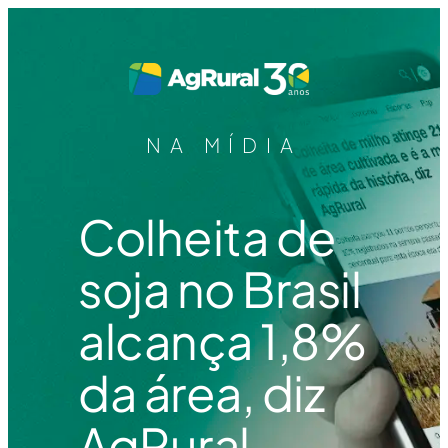
NA MÍDIA
Colheita de
soja no Brasil
alcança 1,8%
da área, diz
AgRural –