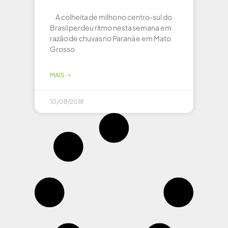
A colheita de milho no centro-sul do
Brasil perdeu ritmo nesta semana em
razão de chuvas no Paraná e em Mato
Grosso
MAIS ⇢
10/08/2018