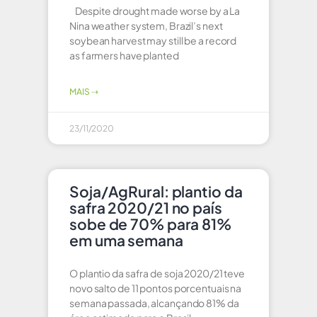
Despite drought made worse by a La
Nina weather system, Brazil’s next
soybean harvest may still be a record
as farmers have planted
MAIS ⇢
23/11/2020
Soja/AgRural: plantio da
safra 2020/21 no país
sobe de 70% para 81%
em uma semana
O plantio da safra de soja 2020/21 teve
novo salto de 11 pontos porcentuais na
semana passada, alcançando 81% da