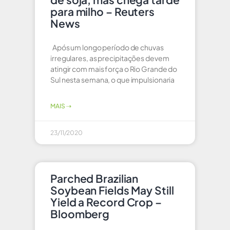
para milho – Reuters
News
Após um longo período de chuvas
irregulares, as precipitações devem
atingir com mais força o Rio Grande do
Sul nesta semana, o que impulsionaria
MAIS ⇢
23/11/2020
Parched Brazilian
Soybean Fields May Still
Yield a Record Crop –
Bloomberg