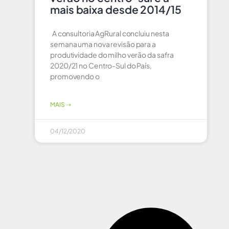
mais baixa desde 2014/15
A consultoria AgRural concluiu nesta
semana uma nova revisão para a
produtividade do milho verão da safra
2020/21 no Centro-Sul do País,
promovendo o
MAIS ⇢
04/12/2020