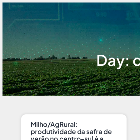
Day: 
Milho/AgRural:
produtividade da safra de
verão no centro-sul é a