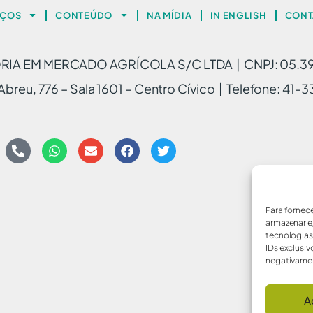
IÇOS
CONTEÚDO
NA MÍDIA
IN ENGLISH
CONT
A EM MERCADO AGRÍCOLA S/C LTDA | CNPJ: 05.3
breu, 776 – Sala 1601 – Centro Cívico | Telefone: 41
Para fornec
armazenar e
tecnologia
IDs exclusiv
negativamen
A