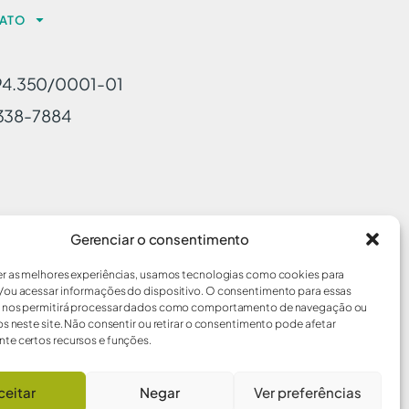
ATO
94.350/0001-01
-3338-7884
Gerenciar o consentimento
er as melhores experiências, usamos tecnologias como cookies para
/ou acessar informações do dispositivo. O consentimento para essas
s nos permitirá processar dados como comportamento de navegação ou
os neste site. Não consentir ou retirar o consentimento pode afetar
te certos recursos e funções.
ceitar
Negar
Ver preferências