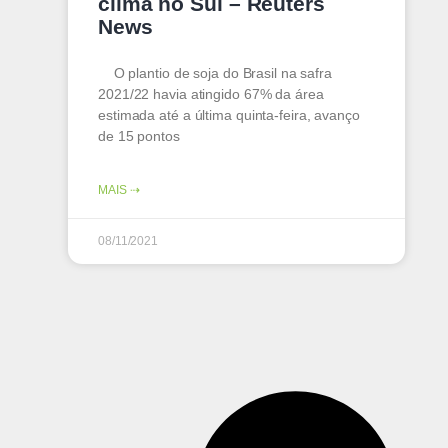
clima no Sul – Reuters
News
O plantio de soja do Brasil na safra
2021/22 havia atingido 67% da área
estimada até a última quinta-feira, avanço
de 15 pontos
MAIS ⇢
08/11/2021