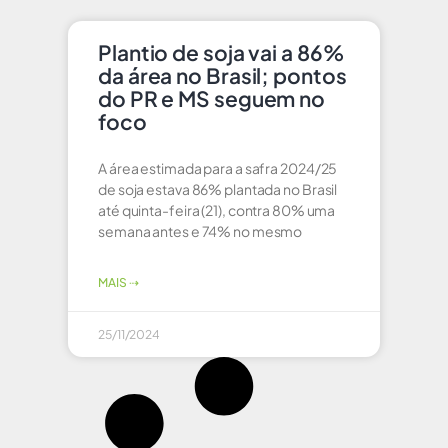
Plantio de soja vai a 86%
da área no Brasil; pontos
do PR e MS seguem no
foco
A área estimada para a safra 2024/25
de soja estava 86% plantada no Brasil
até quinta-feira (21), contra 80% uma
semana antes e 74% no mesmo
MAIS ⇢
25/11/2024