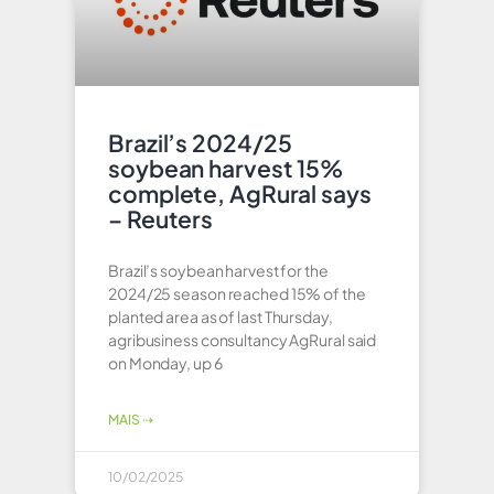
Brazil’s 2024/25
soybean harvest 15%
complete, AgRural says
– Reuters
Brazil’s soybean harvest for the
2024/25 season reached 15% of the
planted area as of last Thursday,
agribusiness consultancy AgRural said
on Monday, up 6
MAIS ⇢
10/02/2025