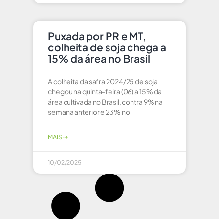
Puxada por PR e MT,
colheita de soja chega a
15% da área no Brasil
A colheita da safra 2024/25 de soja
chegou na quinta-feira (06) a 15% da
área cultivada no Brasil, contra 9% na
semana anterior e 23% no
MAIS ⇢
10/02/2025