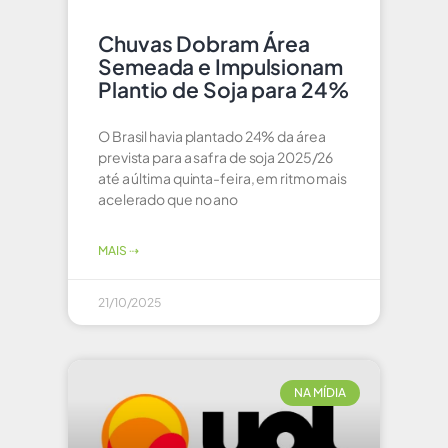
Chuvas Dobram Área
Semeada e Impulsionam
Plantio de Soja para 24%
O Brasil havia plantado 24% da área
prevista para a safra de soja 2025/26
até a última quinta-feira, em ritmo mais
acelerado que no ano
MAIS ⇢
21/10/2025
NA MÍDIA