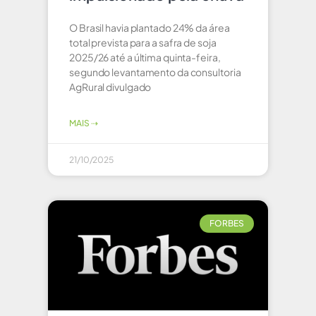
O Brasil havia plantado 24% da área
total prevista para a safra de soja
2025/26 até a última quinta-feira,
segundo levantamento da consultoria
AgRural divulgado
MAIS ⇢
21/10/2025
FORBES