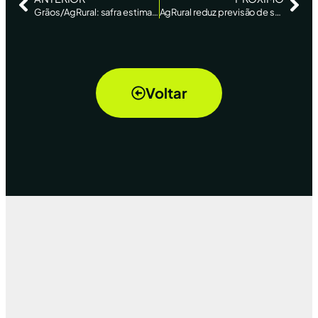
Grãos/AgRural: safra estimada 2021/22 de soja cai de 145,4 mi de t para ainda recorde de 144,7 mi de t
AgRural reduz previsão de safra de soja do Brasil para 133,4 mi t – Reuters News
Voltar