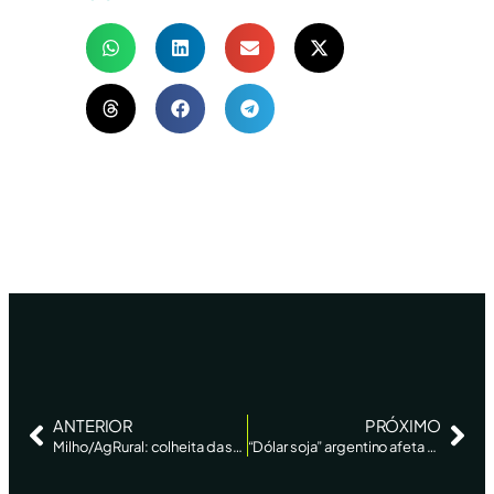
ANTERIOR
PRÓXIMO
Milho/AgRural: colheita da safrinha atinge 94,2% da área no Centro-Sul ante 89,5% na semana anterior
“Dólar soja” argentino afeta Brasil, mas efeito deve ser limitado – Reuters News