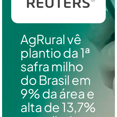
AgRural vê
plantio da 1ª
safra milho
do Brasil em
9% da área e
alta de 13,7%