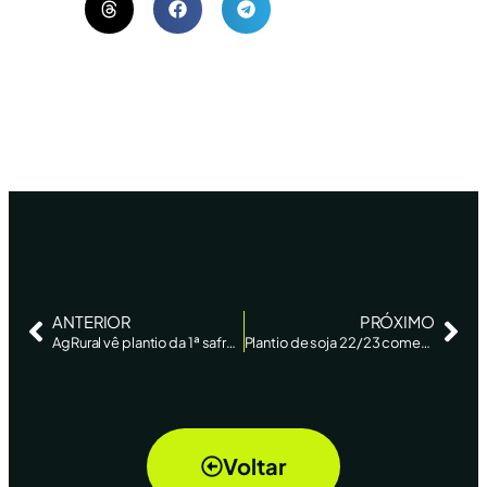
ANTERIOR
PRÓXIMO
AgRural vê plantio da 1ª safra milho do Brasil em 9% da área e alta de 13,7% na colheita – Reuters News
Plantio de soja 22/23 começa com boa umidade no Paraná, diz AgRural – Reuters
Voltar