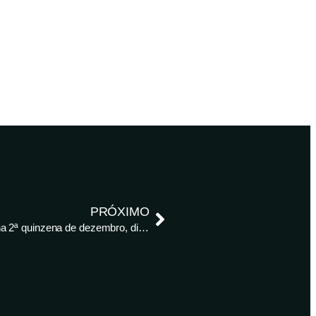
PRÓXIMO
Colheita de soja do Brasil começará mais cedo, na 2ª quinzena de dezembro, diz AgRural