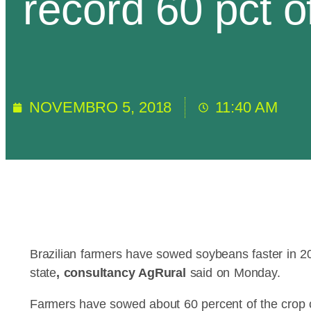
record 60 pct o
NOVEMBRO 5, 2018
11:40 AM
Brazilian farmers have sowed soybeans faster in 2
state
, consultancy AgRural
said on Monday.
Farmers have sowed about 60 percent of the crop c