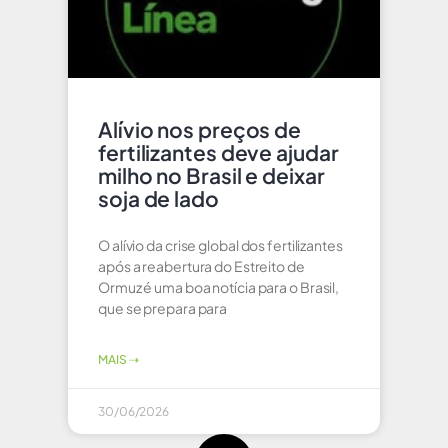
Alívio nos preços de
fertilizantes deve ajudar
milho no Brasil e deixar
soja de lado
O alívio da crise global dos fertilizantes
após a reabertura do Estreito de
Ormuz é uma boa notícia para o Brasil,
que se prepara para
MAIS ⇢
30/06/2026