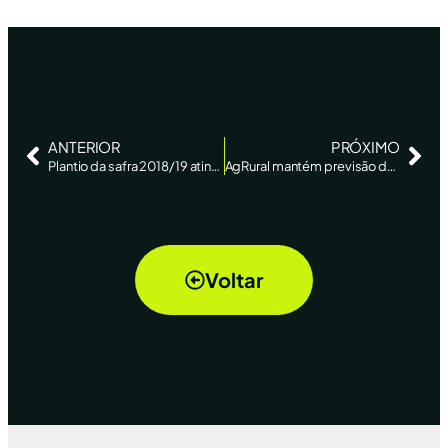
ANTERIOR
PRÓXIMO
Plantio da safra 2018/19 atinge 34% da área no Brasil – Agência Estado
AgRural mantém previsão de safra de soja recorde no Brasil; vê aumento para milho – Reuters News
Voltar