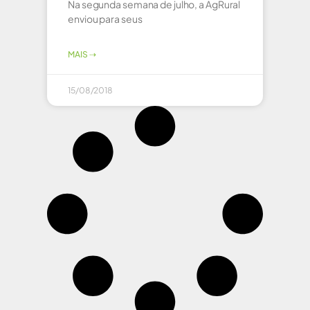
Na segunda semana de julho, a AgRural
enviou para seus
MAIS ⇢
15/08/2018