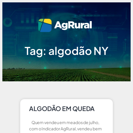
Tag: algodão NY
ALGODÃO EM QUEDA
Quem vendeu em meados de julho,
com o Indicador AgRural, vendeu bem