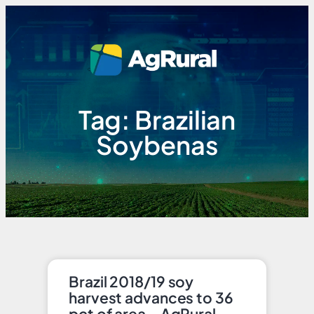
Tag: Brazilian
Soybenas
Brazil 2018/19 soy
harvest advances to 36
pct of area – AgRural –