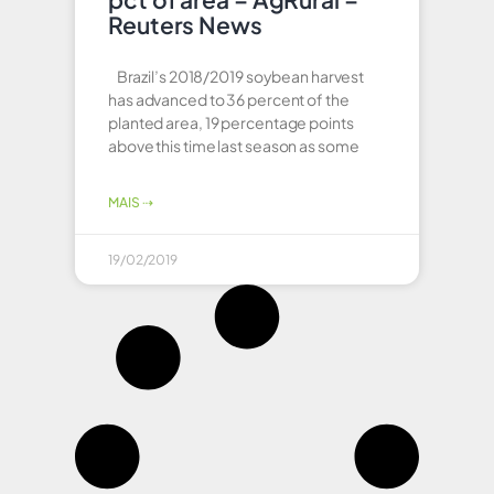
Reuters News
Brazil’s 2018/2019 soybean harvest
has advanced to 36 percent of the
planted area, 19 percentage points
above this time last season as some
MAIS ⇢
19/02/2019