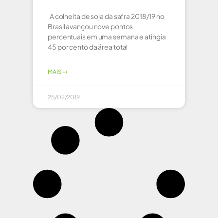
A colheita de soja da safra 2018/19 no
Brasil avançou nove pontos
percentuais em uma semana e atingia
45 por cento da área total
MAIS ⇢
25/02/2019