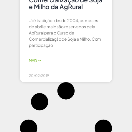
e Milho da AgRural
Já é tradição: desde 2004, os meses
de abril e maio são reservados pela
AgRural para o Curso de
Comercialização de Soja e Milho. Com
participação
MAIS ⇢
20/02/2019