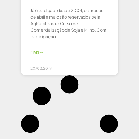
Já é tradição: desde 2004, os meses
de abril e maio são reservados pela
AgRural para o Curso de
Comercialização de Soja e Milho. Com
participação
MAIS ⇢
20/02/2019