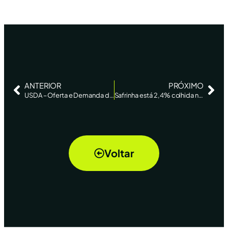
ANTERIOR
PRÓXIMO
USDA – Oferta e Demanda de Milho
Safrinha está 2,4% colhida no Centro-Sul; produtor calcula perdas em áreas secas
Voltar