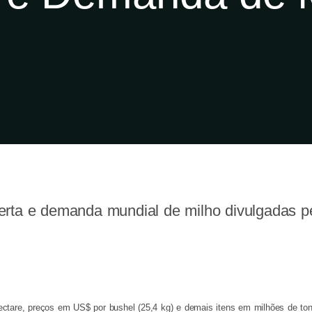
oferta e demanda mundial de milho divulgadas
ectare, preços em US$ por bushel (25,4 kg) e demais itens em milhões de to