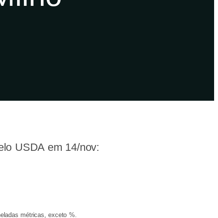
 pelo USDA em 14/nov:
neladas métricas, exceto %.