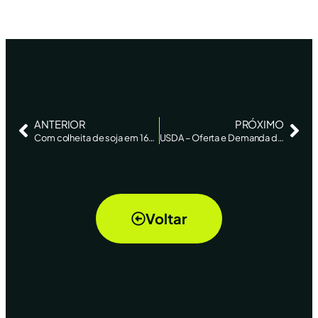
ANTERIOR
PRÓXIMO
Com colheita de soja em 16% no Brasil, RS segue como maior preocupação
USDA – Oferta e Demanda de Milho
Voltar