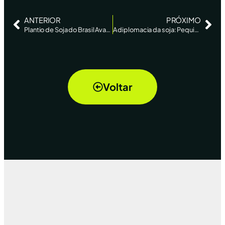
ANTERIOR
PRÓXIMO
Plantio de Soja do Brasil Avança, Mas Há Preocupação com Tempo Seco, Diz AgRural
A diplomacia da soja: Pequim compra um pouco, Washington finge que vence
Voltar