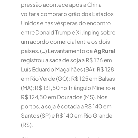
pressão acontece após a China
voltar a comprar o grão dos Estados
Unidos e nas vésperas do encontro
entre Donald Trump e Xi Jinping sobre
um acordo comercial entre os dois
países. (…) Levantamento da
AgRural
registrou a saca de soja a R$ 126 em
Luís Eduardo Magalhães (BA); R$ 128
em Rio Verde (GO); R$ 125 em Balsas
(MA); R$ 131,50 no Triângulo Mineiro e
R$ 124,50 em Dourados (MS). Nos
portos, a soja é cotada a R$ 140 em
Santos (SP) e R$ 140 em Rio Grande
(RS).