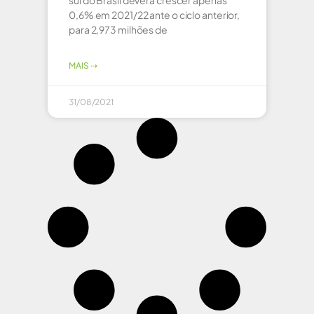
sul do Brasil deverá crescer apenas
0,6% em 2021/22 ante o ciclo anterior,
para 2,973 milhões de
MAIS ⇢
31/08/2021