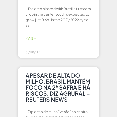
The area planted with Brazil’s first corn
crop in the center south is expected to
grow just 0.6% in the 2021/2022 cycle
as
MAIS ⇢
31/08/2021
APESAR DE ALTA DO
MILHO, BRASIL MANTÉM
FOCO NA 2ª SAFRA E HÁ
RISCOS, DIZ AGRURAL –
REUTERS NEWS
O plantio de milho “verão” no centro-