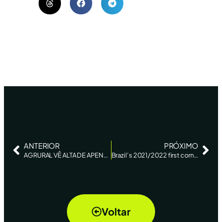
ANTERIOR
PRÓXIMO
AGRURAL VÊ ALTA DE APENAS 0,6% NO PLANTIO DA 1ª SAFRA 21/22 DE MILHO DO CENTRO-SUL – REUTERS
Brazil’s 2021/2022 first corn area seen growing marginally – Reuters News
Voltar