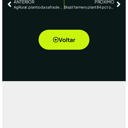
ANTERIOR
PRÓXIMO
AgRural: plantio da safra de verão de milho atinge 63% no Centro-Sul
Brazil farmers plant 84 pct of estimated soy area -AgRural
Voltar