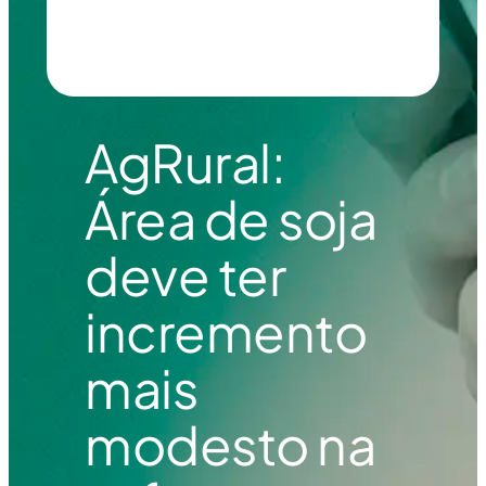
AgRural:
Área de soja
deve ter
incremento
mais
modesto na