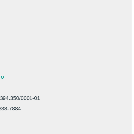
TO
94.350/0001-01
3338-7884