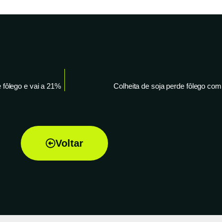
 fôlego e vai a 21%
Colheita de soja perde fôlego c
Voltar