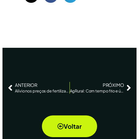
ANTERIOR
PRÓXIMO
Alívio nos preços de fertilizantes deve ajudar milho no Brasil e deixar soja de lado
AgRural: Com tempo frio e úmido, colheita da safrinha de milho atinge 22% no Centro-Sul
Voltar