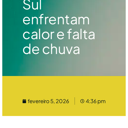
Sul
enfrentam
calor e falta
de chuva
fevereiro 5, 2026
4:36 pm