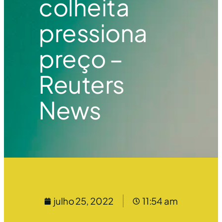
colheita
pressiona
preço –
Reuters
News
julho 25, 2022
11:54 am