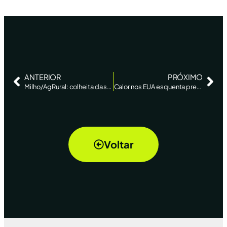
ANTERIOR
PRÓXIMO
Milho/AgRural: colheita da safrinha atinge 61,8% da área no centro-sul ante 52,7% há uma semana
Calor nos EUA esquenta preço das commodities agrícolas – Folha de SP
Voltar