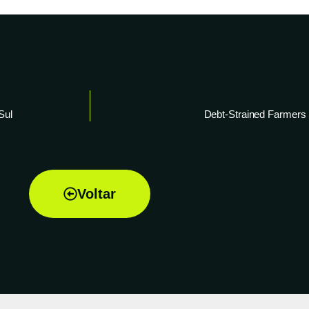
Sul
Debt-Strained Farmers S
Voltar