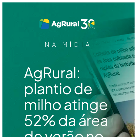
NA MÍDIA
AgRural:
plantio de
milho atinge
52% da área
de verão no