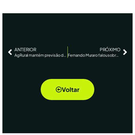
ANTERIOR
PRÓXIMO
AgRural mantém previsão de safra de soja recorde no Brasil; vê aumento para milho – Reuters News
Fernando Muraro falou sobre o mercado da soja no Canal Rural
Voltar