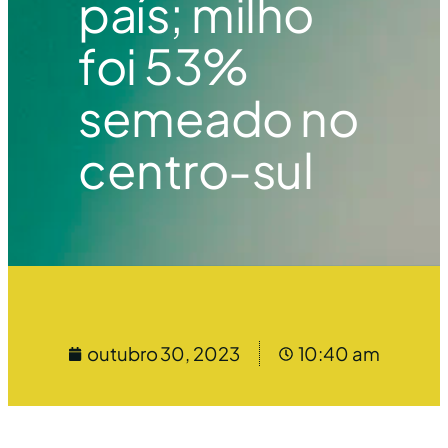
país; milho
foi 53%
semeado no
centro-sul
outubro 30, 2023
10:40 am