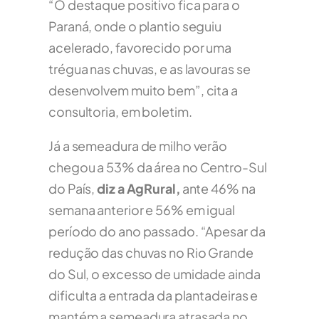
“O destaque positivo fica para o
Paraná, onde o plantio seguiu
acelerado, favorecido por uma
trégua nas chuvas, e as lavouras se
desenvolvem muito bem”, cita a
consultoria, em boletim.
Já a semeadura de milho verão
chegou a 53% da área no Centro-Sul
do País,
diz a AgRural,
ante 46% na
semana anterior e 56% em igual
período do ano passado. “Apesar da
redução das chuvas no Rio Grande
do Sul, o excesso de umidade ainda
dificulta a entrada da plantadeiras e
mantém a semeadura atrasada no