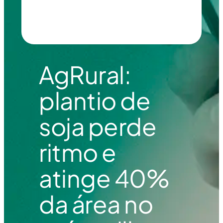
AgRural:
plantio de
soja perde
ritmo e
atinge 40%
da área no