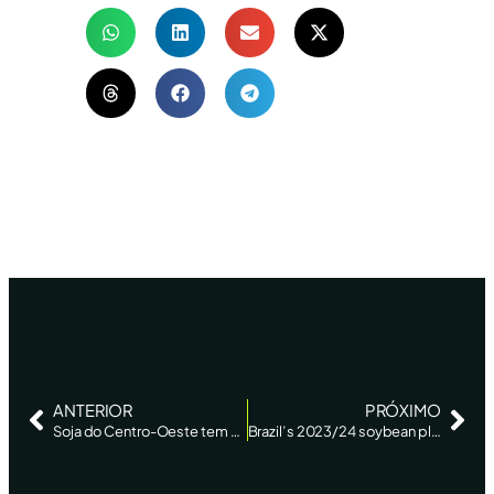
ANTERIOR
PRÓXIMO
Soja do Centro-Oeste tem semana decisiva à espera de chuvas, diz AgRural
Brazil’s 2023/24 soybean planting hits 40%, says AgRural – Reuters News