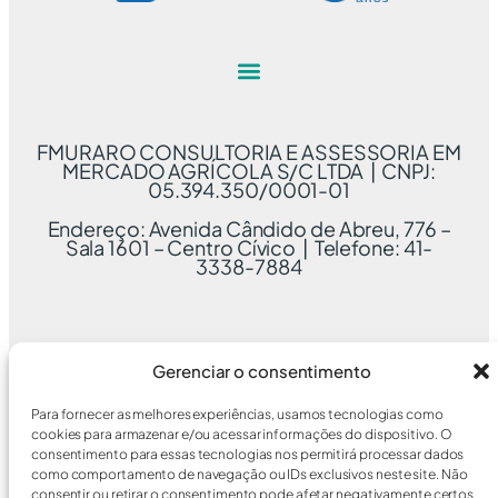
FMURARO CONSULTORIA E ASSESSORIA EM
MERCADO AGRÍCOLA S/C LTDA | CNPJ:
05.394.350/0001-01
Endereço: Avenida Cândido de Abreu, 776 –
Sala 1601 – Centro Cívico | Telefone: 41-
3338-7884
Gerenciar o consentimento
Para fornecer as melhores experiências, usamos tecnologias como
cookies para armazenar e/ou acessar informações do dispositivo. O
consentimento para essas tecnologias nos permitirá processar dados
como comportamento de navegação ou IDs exclusivos neste site. Não
consentir ou retirar o consentimento pode afetar negativamente certos