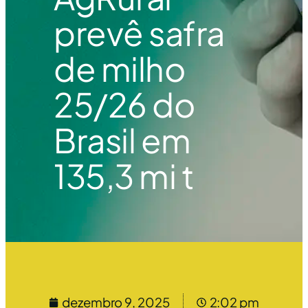
prevê safra
de milho
25/26 do
Brasil em
135,3 mi t
dezembro 9, 2025
2:02 pm