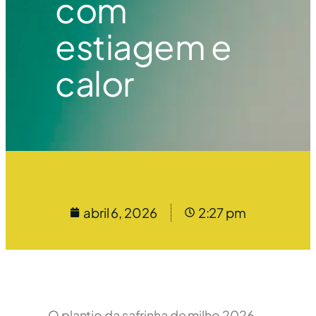
com
estiagem e
calor
abril 6, 2026
2:27 pm
O plantio da safrinha de milho 2026