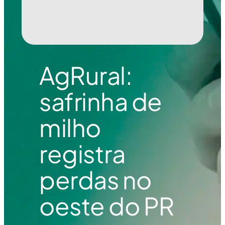
AgRural:
safrinha de
milho
registra
perdas no
oeste do PR