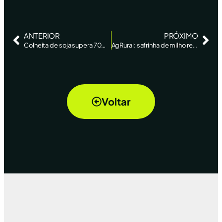
ANTERIOR
PRÓXIMO
Colheita de soja supera 70% no Brasil, enquanto milho registra perdas no PR, aponta AgRural
AgRural: safrinha de milho registra perdas no oeste do PR com estiagem e calor
Voltar