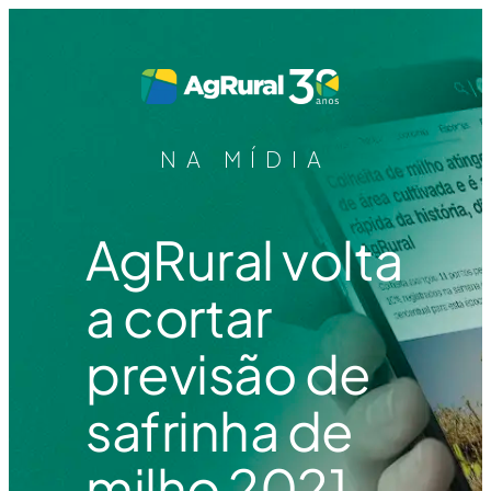
NA MÍDIA
AgRural volta
a cortar
previsão de
safrinha de
milho 2021