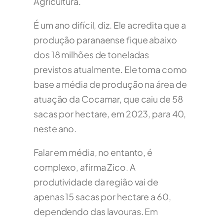
Agricultura.
É um ano difícil, diz. Ele acredita que a
produção paranaense fique abaixo
dos 18 milhões de toneladas
previstos atualmente. Ele toma como
base a média de produção na área de
atuação da Cocamar, que caiu de 58
sacas por hectare, em 2023, para 40,
neste ano.
Falar em média, no entanto, é
complexo, afirma Zico. A
produtividade da região vai de
apenas 15 sacas por hectare a 60,
dependendo das lavouras. Em