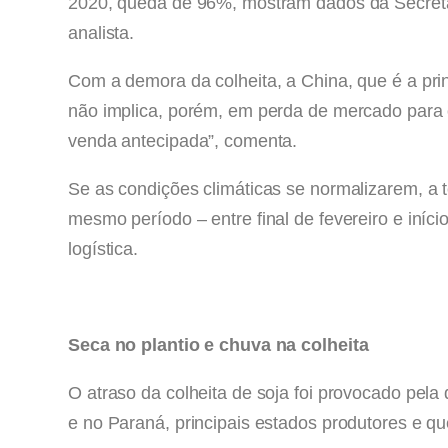
2020, queda de 96%, mostram dados da Secretar
analista.
Com a demora da colheita, a China, que é a pri
não implica, porém, em perda de mercado para o
venda antecipada”, comenta.
Se as condições climáticas se normalizarem, a
mesmo período – entre final de fevereiro e iní
logística.
Seca no plantio e chuva na colheita
O atraso da colheita de soja foi provocado pel
e no Paraná, principais estados produtores e q