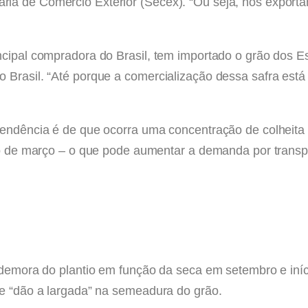
ia de Comércio Exterior (Secex). “Ou seja, nós exporta
ncipal compradora do Brasil, tem importado o grão dos 
 Brasil. “Até porque a comercialização dessa safra est
 tendência é de que ocorra uma concentração de colheit
cio de março – o que pode aumentar a demanda por trans
a demora do plantio em função da seca em setembro e in
ue “dão a largada” na semeadura do grão.