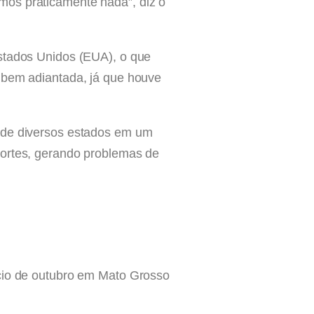
mos praticamente nada”, diz o
Estados Unidos (EUA), o que
á bem adiantada, já que houve
a de diversos estados em um
portes, gerando problemas de
ício de outubro em Mato Grosso