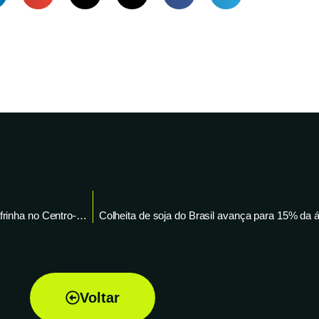
Colheita de soja atinge 9% da área no país; plantio de milho safrinha no Centro-Sul chega a 11% – AgEstado
Colheita de soja do Brasil avança para 15% da 
Voltar