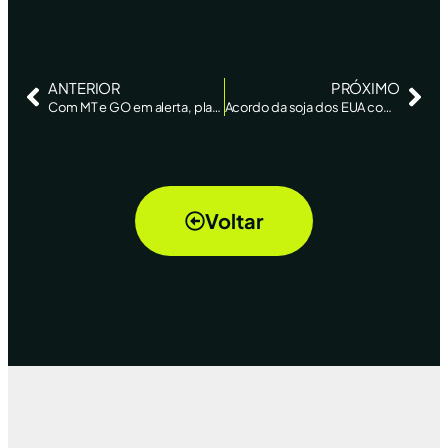
ANTERIOR
PRÓXIMO
Com MT e GO em alerta, plantio de soja do Brasil chega a 81%
Acordo da soja dos EUA com China afeta pouco o mercado do Brasil
Voltar