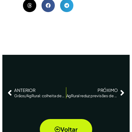
ANTERIOR
PRÓXIMO
Grãos/AgRural: colheita de soja da safra 2022/23 começa em Mato Grosso, mas umidade limita ritmo – AgEstado
AgRural reduz previsões de safras de soja e milho do Rio Grande do Sul – Reuters News
Voltar