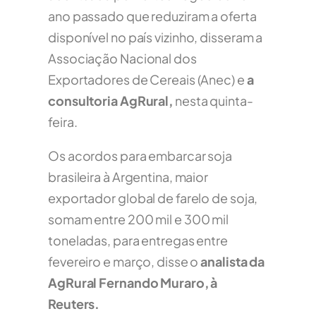
ano passado que reduziram a oferta
disponível
no país vizinho
, disseram a
Associação Nacional dos
Exportadores de Cereais (Anec) e
a
consultoria AgRural,
nesta quinta-
feira.
Os acordos para embarcar soja
brasileira à Argentina, maior
exportador global de farelo de soja,
somam entre 200 mil e 300 mil
toneladas, para entregas entre
fevereiro e março, disse o
analista da
AgRural Fernando Muraro, à
Reuters.