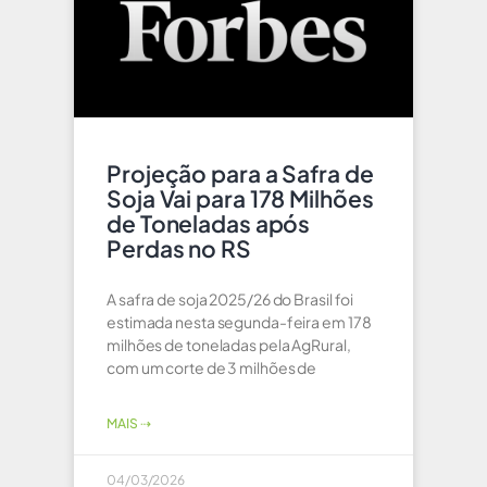
Projeção para a Safra de
Soja Vai para 178 Milhões
de Toneladas após
Perdas no RS
A safra de soja 2025/26 do Brasil foi
estimada nesta segunda-feira em 178
milhões de toneladas pela AgRural,
com um corte de 3 milhões de
MAIS ⇢
04/03/2026