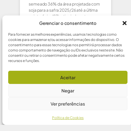
semeado 36% da área projetada com
soja para a safra 2025/26 até a última
quinta-feira (23), atingindo patamar
igual ao verificado no
Gerenciar o consentimento
Para fornecer as melhores experiências, usamos tecnologias como
MAIS ⇢
cookies para armazenar e/ou acessar informações do dispositivo. O
consentimento para essas tecnologias nos permitirá processar dados
como comportamento de navegação ou IDs exclusivos neste site. Não
29/10/2025
consentir ou retirar o consentimento pode afetar negativamente certos
recursos e funções.
Aceitar
FORBES
Negar
Ver preferências
Política de Cookies
Chuvas Dobram Área