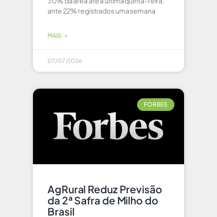
30% da área até a última quinta-feira,
ante 22% registrados uma semana
MAIS ⇢
07/07/2026
FORBES
AgRural Reduz Previsão
da 2ª Safra de Milho do
Brasil