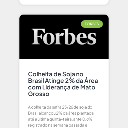
FORBES
Colheita de Soja no
Brasil Atinge 2% da Área
com Liderança de Mato
Grosso
A colheita da safra 25/26 de soja do
Brasil alcançou 2% da área plantada
até a última quinta-feira, ante 0,6%
registrado na semana passada e