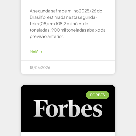
A segunda safra de milho 2025/26 do
Brasil foi estimada nesta segunda-
feira (08) em 108,2 milhões de
toneladas, 900 mil toneladas abaixo da
previsão anterior,
MAIS ⇢
18/06/2026
FORBES