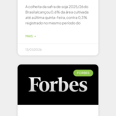
A colheita da safra de soja 2025/26 do
Brasil alcançou 0,6% da área cultivada
até a última quinta-feira, contra 0,3%
registrado no mesmo período do
MAIS ⇢
13/01/2026
FORBES