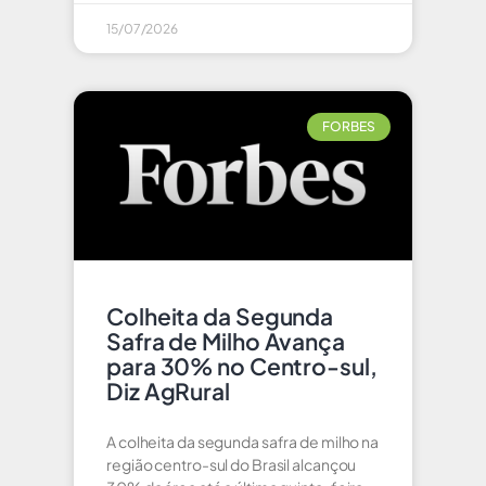
15/07/2026
FORBES
Colheita da Segunda
Safra de Milho Avança
para 30% no Centro-sul,
Diz AgRural
A colheita da segunda safra de milho na
região centro-sul do Brasil alcançou