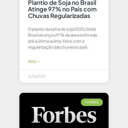
Plantio de Soja no Brasil
Atinge 97% no País com
Chuvas Regularizadas
O plantio da safra de soja 2025/26 do
Brasil alcançou 97% da área estimada
até a última quinta-feira, com a
regularização das chuvas no país.
MAIS ⇢
17/12/2025
FORBES