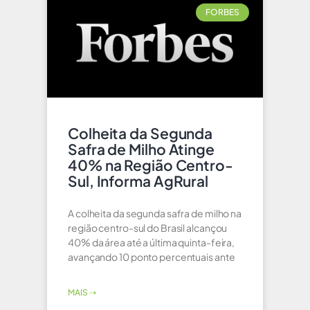
FORBES
Colheita da Segunda
Safra de Milho Atinge
40% na Região Centro-
Sul, Informa AgRural
A colheita da segunda safra de milho na
região centro-sul do Brasil alcançou
40% da área até a última quinta-feira,
avançando 10 ponto percentuais ante
MAIS ⇢