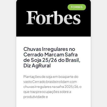
FORBES
Chuvas Irregulares no
Cerrado Marcam Safra
de Soja 25/26 do Brasil,
Diz AgRural
Plantações de soja em boa parte do
vasto Cerrado brasileiro lidam com
chuvas irregulares na safra 2025/26, o
que traz preocupações sobre a
produtividade e