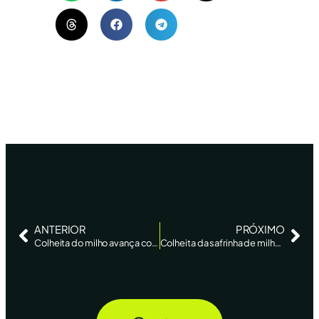
ANTERIOR
PRÓXIMO
Colheita do milho avança com safra recorde em MT e grandes perdas em GO, MG e SP
Colheita da safrinha de milho atinge 4,4% no Centro-Sul, diz AgRural